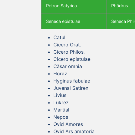
Petron Satyrica
Phädrus
Seneca epistulae
Seneca Phil
Catull
Cicero Orat.
Cicero Philos.
Cicero epistulae
Cäsar omnia
Horaz
Hyginus fabulae
Juvenal Satiren
Livius
Lukrez
Martial
Nepos
Ovid Amores
Ovid Ars amatoria