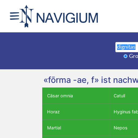
Gro
«fōrma -ae, f» ist nach
Cäsar omnia
Catull
Horaz
Hyginus fa
Martial
Nepos