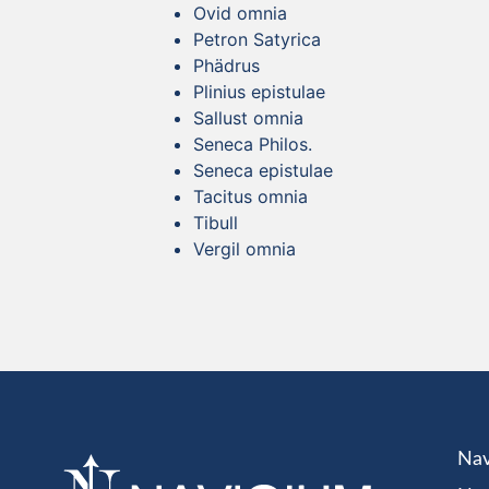
Ovid omnia
Petron Satyrica
Phädrus
Plinius epistulae
Sallust omnia
Seneca Philos.
Seneca epistulae
Tacitus omnia
Tibull
Vergil omnia
Nav