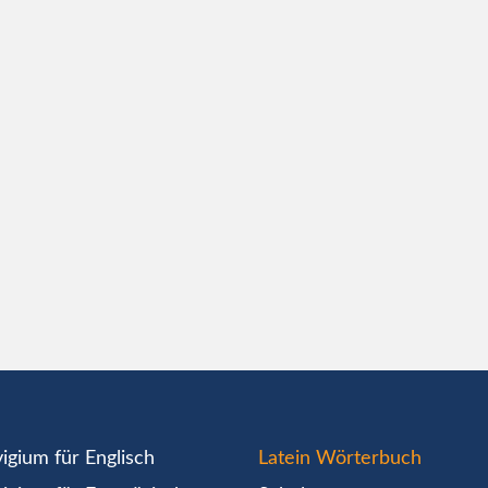
igium für Englisch
Latein Wörterbuch