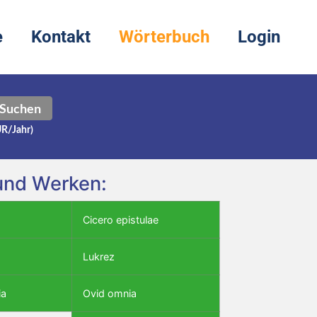
e
Kontakt
Wörterbuch
Login
Suchen
UR/Jahr)
 und Werken:
Cicero epistulae
Lukrez
ia
Ovid omnia