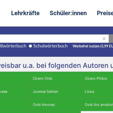
Lehrkräfte
Schüler:innen
Preis
X
ßwörterbuch
Schulwörterbuch
Werbefrei nutzen (5,99 E
weisbar u.a. bei folgenden Autoren
Cicero Orat.
Cicero Philos.
bulae
Juvenal Satiren
Livius
Ovid Amores
Ovid Ars amator