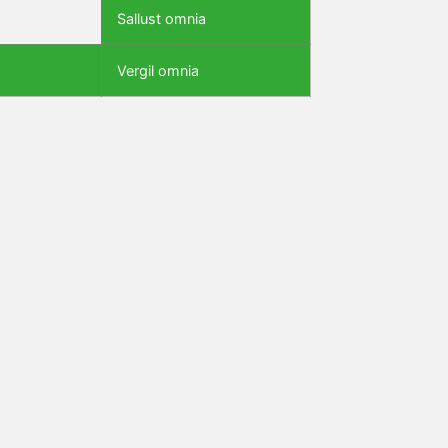
Sallust omnia
Vergil omnia