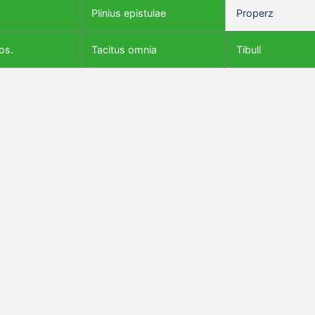
Plinius epistulae
Properz
os.
Tacitus omnia
Tibull