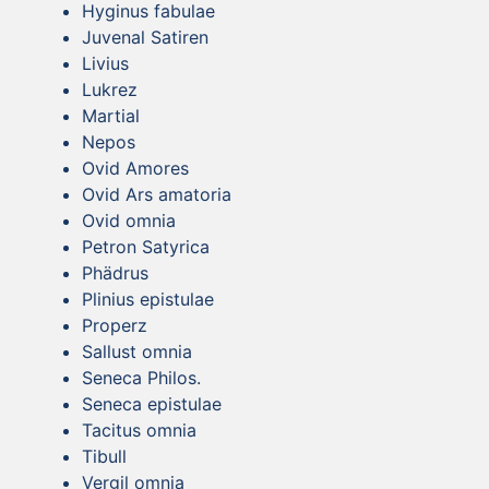
Hyginus fabulae
Juvenal Satiren
Livius
Lukrez
Martial
Nepos
Ovid Amores
Ovid Ars amatoria
Ovid omnia
Petron Satyrica
Phädrus
Plinius epistulae
Properz
Sallust omnia
Seneca Philos.
Seneca epistulae
Tacitus omnia
Tibull
Vergil omnia