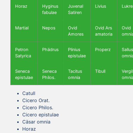
Horaz
Hyginus
Juvenal
Livius
Lukre
fabulae
Satiren
Martial
Nepos
Ovid
Ovid Ars
Ovid
Amores
amatoria
omni
Petron
Phädrus
Plinius
Properz
Sallus
Satyrica
epistulae
omni
Seneca
Seneca
Tacitus
Tibull
Vergil
epistulae
Philos.
omnia
omni
Catull
Cicero Orat.
Cicero Philos.
Cicero epistulae
Cäsar omnia
Horaz