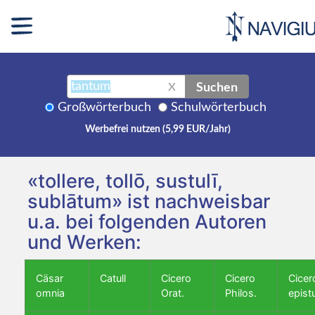
Suchen
X
Großwörterbuch
Schulwörterbuch
Werbefrei nutzen (5,99 EUR/Jahr)
«tollere, tollō, sustulī,
sublātum» ist nachweisbar
u.a. bei folgenden Autoren
und Werken:
Cäsar
Catull
Cicero
Cicero
Cicer
omnia
Orat.
Philos.
epist