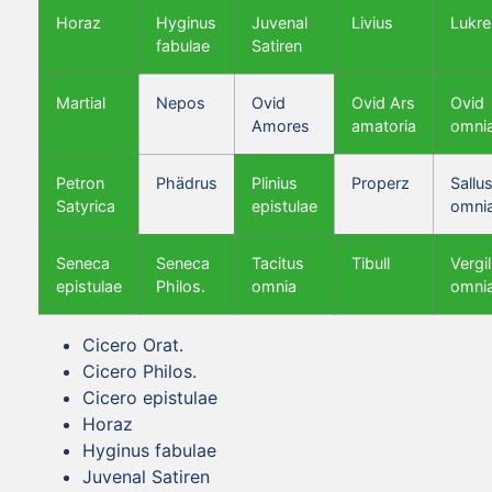
Horaz
Hyginus
Juvenal
Livius
Lukre
fabulae
Satiren
Martial
Nepos
Ovid
Ovid Ars
Ovid
Amores
amatoria
omni
Petron
Phädrus
Plinius
Properz
Sallus
Satyrica
epistulae
omni
Seneca
Seneca
Tacitus
Tibull
Vergil
epistulae
Philos.
omnia
omni
Cicero Orat.
Cicero Philos.
Cicero epistulae
Horaz
Hyginus fabulae
Juvenal Satiren