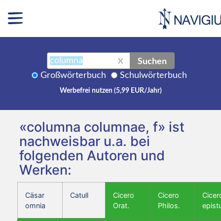
Suchen
X
Großwörterbuch
Schulwörterbuch
Werbefrei nutzen (5,99 EUR/Jahr)
«columna columnae, f» ist
nachweisbar u.a. bei
folgenden Autoren und
Werken:
Cäsar
Catull
Cicero
Cicero
Cicer
omnia
Orat.
Philos.
epist