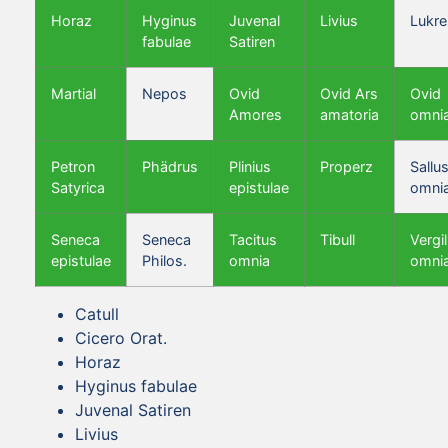
Horaz
Hyginus
Juvenal
Livius
Lukre
fabulae
Satiren
Martial
Nepos
Ovid
Ovid Ars
Ovid
Amores
amatoria
omni
Petron
Phädrus
Plinius
Properz
Sallus
Satyrica
epistulae
omni
Seneca
Seneca
Tacitus
Tibull
Vergil
epistulae
Philos.
omnia
omni
Catull
Cicero Orat.
Horaz
Hyginus fabulae
Juvenal Satiren
Livius