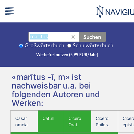
Suchen
X
Großwörterbuch
Schulwörterbuch
Werbefrei nutzen (5,99 EUR/Jahr)
«marītus -ī, m» ist
nachweisbar u.a. bei
folgenden Autoren und
Werken:
Cäsar
Catull
Cicero
Cicero
Cicer
omnia
Orat.
Philos.
epist