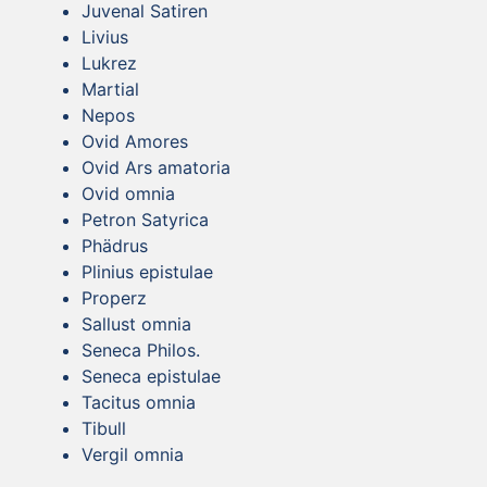
Juvenal Satiren
Livius
Lukrez
Martial
Nepos
Ovid Amores
Ovid Ars amatoria
Ovid omnia
Petron Satyrica
Phädrus
Plinius epistulae
Properz
Sallust omnia
Seneca Philos.
Seneca epistulae
Tacitus omnia
Tibull
Vergil omnia