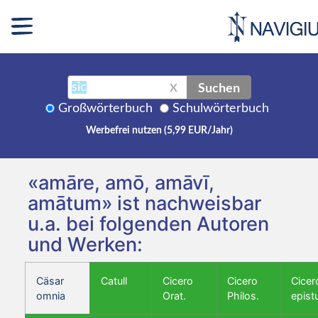
Suchen
X
Großwörterbuch
Schulwörterbuch
Werbefrei nutzen (5,99 EUR/Jahr)
«amāre, amō, amāvī,
amātum» ist nachweisbar
u.a. bei folgenden Autoren
und Werken:
Cäsar
Catull
Cicero
Cicero
Cicer
omnia
Orat.
Philos.
epist