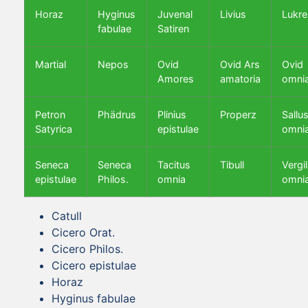
Horaz
Hyginus
Juvenal
Livius
Lukre
fabulae
Satiren
Martial
Nepos
Ovid
Ovid Ars
Ovid
Amores
amatoria
omni
Petron
Phädrus
Plinius
Properz
Sallus
Satyrica
epistulae
omni
Seneca
Seneca
Tacitus
Tibull
Vergil
epistulae
Philos.
omnia
omni
Catull
Cicero Orat.
Cicero Philos.
Cicero epistulae
Horaz
Hyginus fabulae