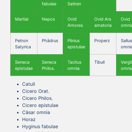
fabulae
Satiren
Martial
Nepos
Ovid
Ovid Ars
Ovid
Amores
amatoria
omni
Petron
Phädrus
Plinius
Properz
Sallus
Satyrica
epistulae
omni
Seneca
Seneca
Tacitus
Tibull
Vergil
epistulae
Philos.
omnia
omni
Catull
Cicero Orat.
Cicero Philos.
Cicero epistulae
Cäsar omnia
Horaz
Hyginus fabulae