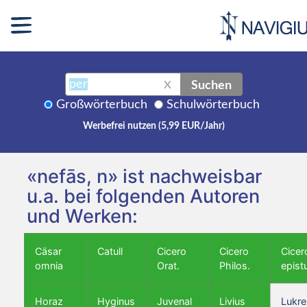
Suchen
X
Großwörterbuch
Schulwörterbuch
Werbefrei nutzen (5,99 EUR/Jahr)
«nefās, n» ist nachweisbar
u.a. bei folgenden Autoren
und Werken:
Cäsar
Catull
Cicero
Cicero
Cicer
omnia
Orat.
Philos.
epist
Horaz
Hyginus
Juvenal
Livius
Lukre