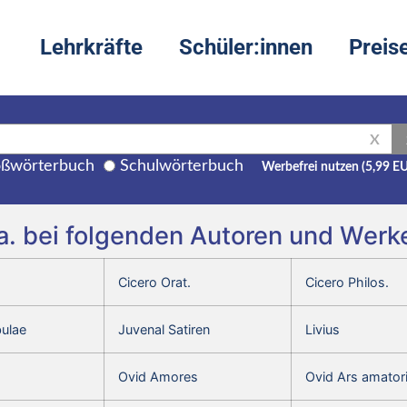
Lehrkräfte
Schüler:innen
Preis
X
ßwörterbuch
Schulwörterbuch
Werbefrei nutzen (5,99 E
a. bei folgenden Autoren und Werk
Cicero Orat.
Cicero Philos.
bulae
Juvenal Satiren
Livius
Ovid Amores
Ovid Ars amator