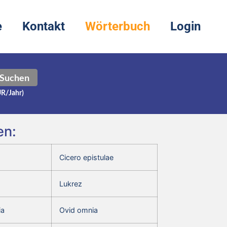
e
Kontakt
Wörterbuch
Login
Suchen
UR/Jahr)
en:
Cicero epistulae
Lukrez
ia
Ovid omnia