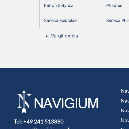
Petron Satyrica
Phädrus
Seneca epistulae
Seneca Phil
Vergil omnia
Nav
Nav
Nav
Tel:
+49 241 513880
Nav