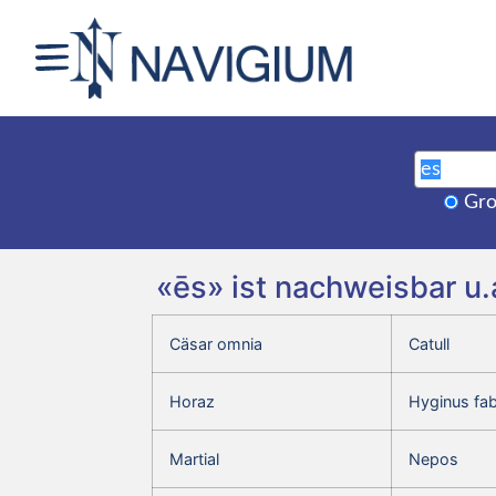
Gro
«ēs» ist nachweisbar u.
Cäsar omnia
Catull
Horaz
Hyginus fa
Martial
Nepos