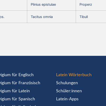
Plinius epistulae
Properz
os.
Tacitus omnia
Tibull
igium für Englisch
Latein Wörterbuch
igium für Französisch
Schulungen
igium für Latein
Schüler:innen
igium für Spanisch
Latein-Apps