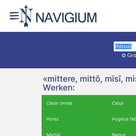
Gro
«mittere, mittō, mīsī, 
Werken:
Cäsar omnia
Catull
Horaz
Hyginus fa
Martial
Nepos