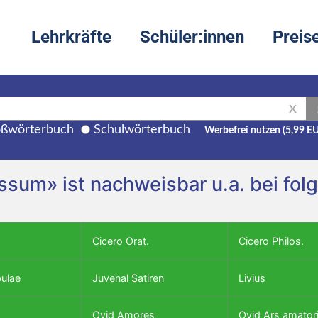
Lehrkräfte
Schüler:innen
Preis
X
ßwörterbuch
Schulwörterbuch
Werbefrei nutzen (5,99 E
missum» ist nachweisbar u.a. bei fo
Cicero Orat.
Cicero Philos.
bulae
Juvenal Satiren
Livius
Ovid Amores
Ovid Ars amator