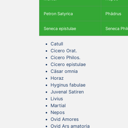
Petron Satyrica
Phädrus
Seneca epistulae
Seneca Phil
Catull
Cicero Orat.
Cicero Philos.
Cicero epistulae
Cäsar omnia
Horaz
Hyginus fabulae
Juvenal Satiren
Livius
Martial
Nepos
Ovid Amores
Ovid Ars amatoria