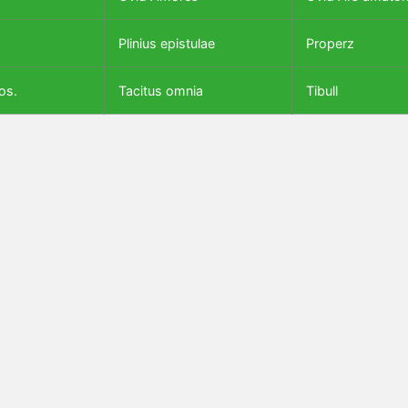
Plinius epistulae
Properz
os.
Tacitus omnia
Tibull