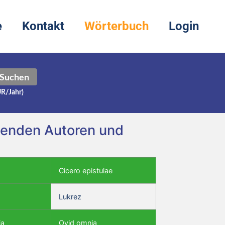
e
Kontakt
Wörterbuch
Login
Suchen
UR/Jahr)
lgenden Autoren und
Cicero epistulae
Lukrez
ia
Ovid omnia