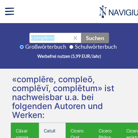
Suchen
X
Großwörterbuch
Schulwörterbuch
Werbefrei nutzen (5,99 EUR/Jahr)
«complēre, compleō,
complēvī, complētum» ist
nachweisbar u.a. bei
folgenden Autoren und
Werken:
Cäsar
Catull
Cicero
Cicero
Cicer
omnia
Orat.
Philos.
epist