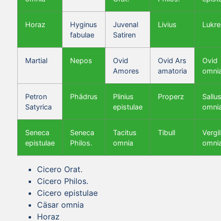
Horaz
Hyginus
Juvenal
Livius
Lukre
fabulae
Satiren
Martial
Nepos
Ovid
Ovid Ars
Ovid
Amores
amatoria
omni
Petron
Phädrus
Plinius
Properz
Sallus
Satyrica
epistulae
omni
Seneca
Seneca
Tacitus
Tibull
Vergil
epistulae
Philos.
omnia
omni
Cicero Orat.
Cicero Philos.
Cicero epistulae
Cäsar omnia
Horaz