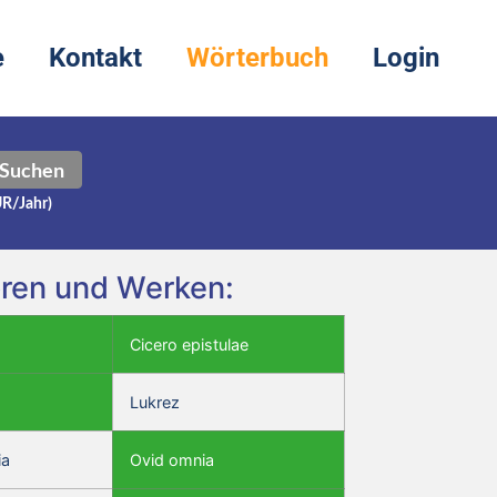
e
Kontakt
Wörterbuch
Login
Suchen
UR/Jahr)
oren und Werken:
Cicero epistulae
Lukrez
ia
Ovid omnia