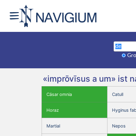
Gro
«imprōvīsus a um» ist 
Cäsar omnia
Catull
Horaz
Hyginus fa
Martial
Nepos