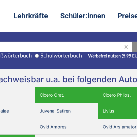
Lehrkräfte
Schüler:innen
Preis
X
ßwörterbuch
Schulwörterbuch
Werbefrei nutzen (5,99 E
nachweisbar u.a. bei folgenden Aut
Cicero Orat.
Cicero Philos.
bulae
Juvenal Satiren
Livius
Ovid Amores
Ovid Ars amator