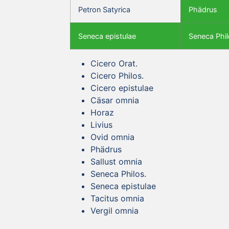
Petron Satyrica
Phädrus
Seneca epistulae
Seneca Phil
Cicero Orat.
Cicero Philos.
Cicero epistulae
Cäsar omnia
Horaz
Livius
Ovid omnia
Phädrus
Sallust omnia
Seneca Philos.
Seneca epistulae
Tacitus omnia
Vergil omnia