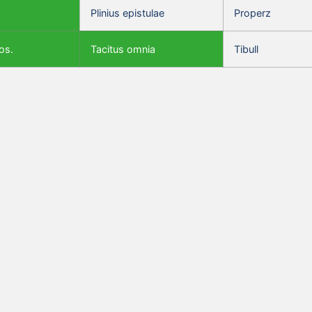
Plinius epistulae
Properz
os.
Tacitus omnia
Tibull