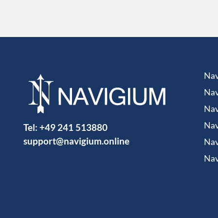
Nav
Nav
Nav
Tel:
+49 241 513880
Nav
support@navigium.online
Nav
Nav