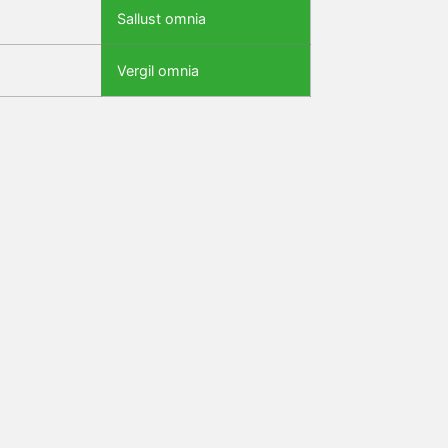
Sallust omnia
Vergil omnia