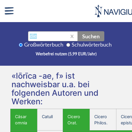
Suchen
X
Großwörterbuch
Schulwörterbuch
Werbefrei nutzen (5,99 EUR/Jahr)
«lōrīca -ae, f» ist
nachweisbar u.a. bei
folgenden Autoren und
Werken:
Cäsar
Catull
Cicero
Cicero
Cicer
omnia
Orat.
Philos.
epist