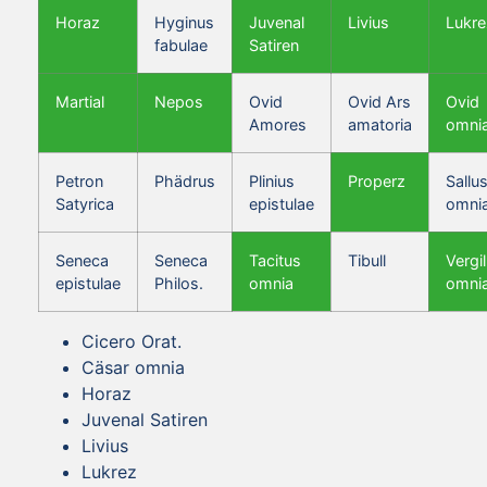
Horaz
Hyginus
Juvenal
Livius
Lukre
fabulae
Satiren
Martial
Nepos
Ovid
Ovid Ars
Ovid
Amores
amatoria
omni
Petron
Phädrus
Plinius
Properz
Sallus
Satyrica
epistulae
omni
Seneca
Seneca
Tacitus
Tibull
Vergil
epistulae
Philos.
omnia
omni
Cicero Orat.
Cäsar omnia
Horaz
Juvenal Satiren
Livius
Lukrez