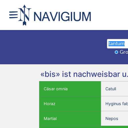
Gro
«bis» ist nachweisbar u
Cäsar omnia
Catull
Horaz
Hyginus fa
Martial
Nepos