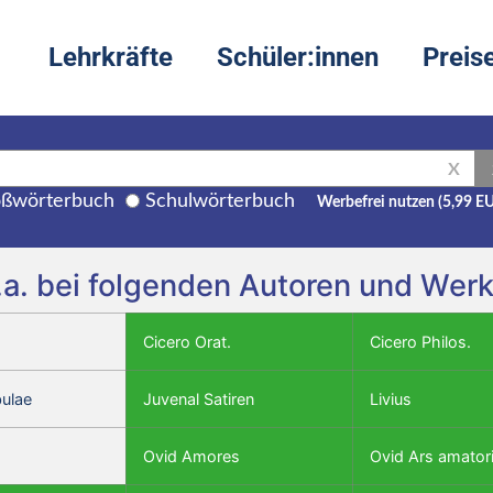
Lehrkräfte
Schüler:innen
Preis
X
ßwörterbuch
Schulwörterbuch
Werbefrei nutzen (5,99 E
.a. bei folgenden Autoren und Wer
Cicero Orat.
Cicero Philos.
bulae
Juvenal Satiren
Livius
Ovid Amores
Ovid Ars amator