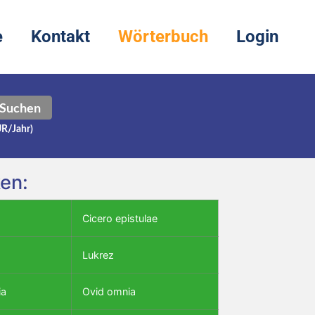
e
Kontakt
Wörterbuch
Login
Suchen
UR/Jahr)
ken:
Cicero epistulae
Lukrez
ia
Ovid omnia