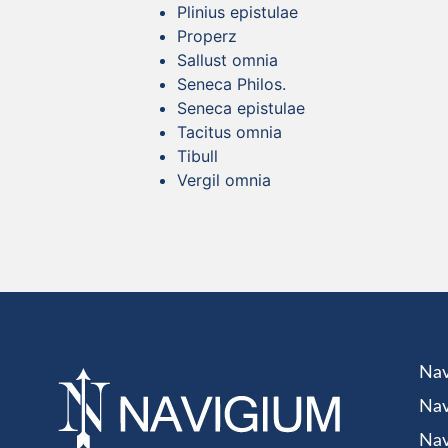
Plinius epistulae
Properz
Sallust omnia
Seneca Philos.
Seneca epistulae
Tacitus omnia
Tibull
Vergil omnia
Nav
Nav
Nav