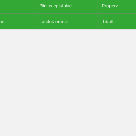
Plinius epistulae
Properz
os.
Tacitus omnia
Tibull