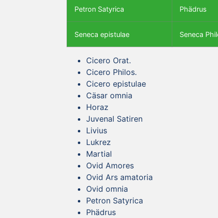
Petron Satyrica
Phädrus
Seneca epistulae
Seneca Phil
Cicero Orat.
Cicero Philos.
Cicero epistulae
Cäsar omnia
Horaz
Juvenal Satiren
Livius
Lukrez
Martial
Ovid Amores
Ovid Ars amatoria
Ovid omnia
Petron Satyrica
Phädrus