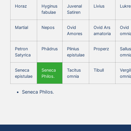
Horaz
Hyginus
Juvenal
Livius
Lukre
fabulae
Satiren
Martial
Nepos
Ovid
Ovid Ars
Ovid
Amores
amatoria
omni
Petron
Phädrus
Plinius
Properz
Sallus
Satyrica
epistulae
omni
Seneca
Seneca
Tacitus
Tibull
Vergil
epistulae
Philos.
omnia
omni
Seneca Philos.