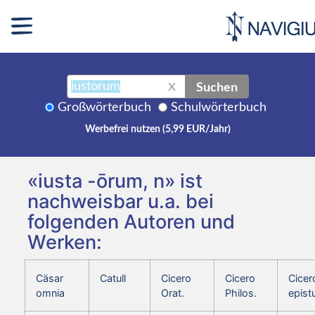
Suchen
X
Großwörterbuch
Schulwörterbuch
Werbefrei nutzen (5,99 EUR/Jahr)
«iusta -ōrum, n» ist
nachweisbar u.a. bei
folgenden Autoren und
Werken:
Cäsar
Catull
Cicero
Cicero
Cicer
omnia
Orat.
Philos.
epist