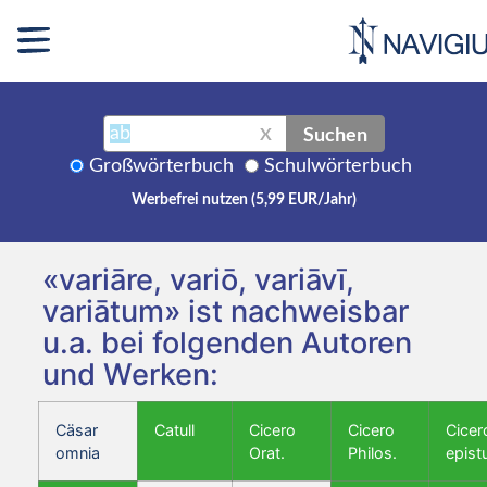
Suchen
X
Großwörterbuch
Schulwörterbuch
Werbefrei nutzen (5,99 EUR/Jahr)
«variāre, variō, variāvī,
variātum» ist nachweisbar
u.a. bei folgenden Autoren
und Werken:
Cäsar
Catull
Cicero
Cicero
Cicer
omnia
Orat.
Philos.
epist