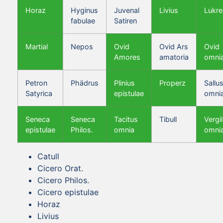
Horaz
Hyginus
Juvenal
Livius
Lukre
fabulae
Satiren
Martial
Nepos
Ovid
Ovid Ars
Ovid
Amores
amatoria
omni
Petron
Phädrus
Plinius
Properz
Sallus
Satyrica
epistulae
omni
Seneca
Seneca
Tacitus
Tibull
Vergil
epistulae
Philos.
omnia
omni
Catull
Cicero Orat.
Cicero Philos.
Cicero epistulae
Horaz
Livius