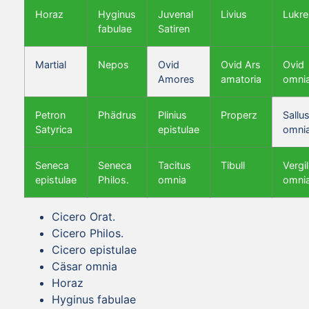
Horaz
Hyginus
Juvenal
Livius
Lukre
fabulae
Satiren
Martial
Nepos
Ovid
Ovid Ars
Ovid
Amores
amatoria
omni
Petron
Phädrus
Plinius
Properz
Sallus
Satyrica
epistulae
omni
Seneca
Seneca
Tacitus
Tibull
Vergil
epistulae
Philos.
omnia
omni
Cicero Orat.
Cicero Philos.
Cicero epistulae
Cäsar omnia
Horaz
Hyginus fabulae