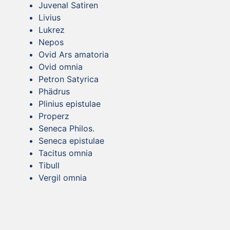
Juvenal Satiren
Livius
Lukrez
Nepos
Ovid Ars amatoria
Ovid omnia
Petron Satyrica
Phädrus
Plinius epistulae
Properz
Seneca Philos.
Seneca epistulae
Tacitus omnia
Tibull
Vergil omnia