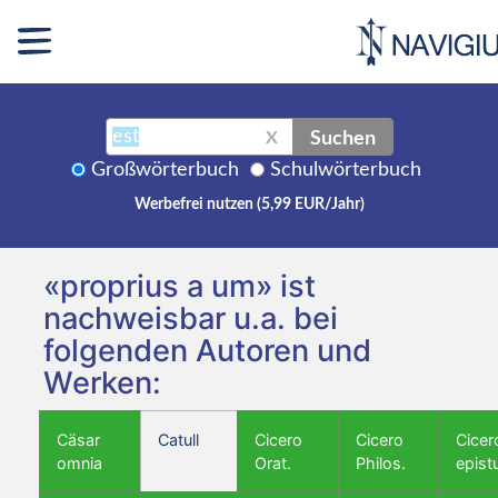
Suchen
X
Großwörterbuch
Schulwörterbuch
Werbefrei nutzen (5,99 EUR/Jahr)
«proprius a um» ist
nachweisbar u.a. bei
folgenden Autoren und
Werken:
Cäsar
Catull
Cicero
Cicero
Cicer
omnia
Orat.
Philos.
epist