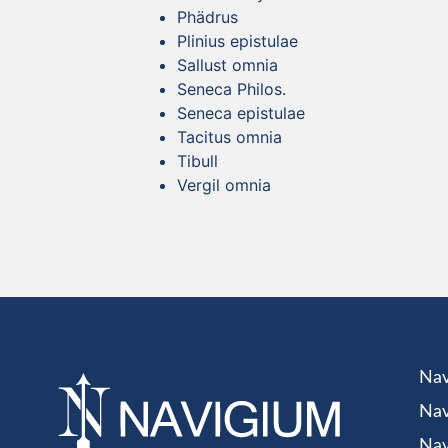
Phädrus
Plinius epistulae
Sallust omnia
Seneca Philos.
Seneca epistulae
Tacitus omnia
Tibull
Vergil omnia
Nav
Nav
Nav