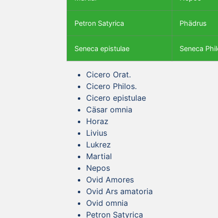
Petron Satyrica
Phädrus
Seneca epistulae
Seneca Phil
Cicero Orat.
Cicero Philos.
Cicero epistulae
Cäsar omnia
Horaz
Livius
Lukrez
Martial
Nepos
Ovid Amores
Ovid Ars amatoria
Ovid omnia
Petron Satyrica