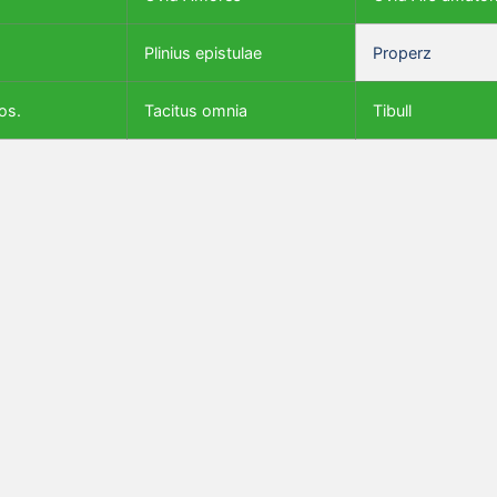
Plinius epistulae
Properz
os.
Tacitus omnia
Tibull