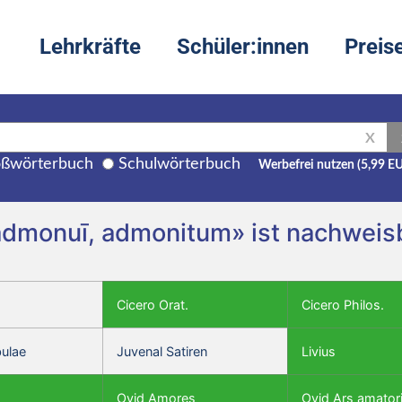
Lehrkräfte
Schüler:innen
Preis
X
ßwörterbuch
Schulwörterbuch
Werbefrei nutzen (5,99 E
monuī, admonitum» ist nachweisba
Cicero Orat.
Cicero Philos.
bulae
Juvenal Satiren
Livius
Ovid Amores
Ovid Ars amator