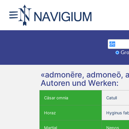
Gro
«admonēre, admoneō, ad
Autoren und Werken:
Cäsar omnia
Catull
Horaz
Hyginus fa
Martial
Nepos