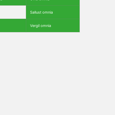
Sallust omnia
Vergil omnia