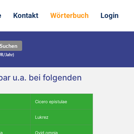
e
Kontakt
Wörterbuch
Login
Suchen
UR/Jahr)
r u.a. bei folgenden
Cicero epistulae
Lukrez
ia
Ovid omnia