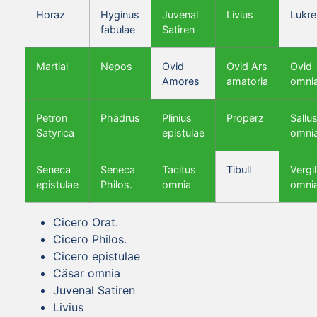
Horaz
Hyginus
Juvenal
Livius
Lukre
fabulae
Satiren
Martial
Nepos
Ovid
Ovid Ars
Ovid
Amores
amatoria
omni
Petron
Phädrus
Plinius
Properz
Sallus
Satyrica
epistulae
omni
Seneca
Seneca
Tacitus
Tibull
Vergil
epistulae
Philos.
omnia
omni
Cicero Orat.
Cicero Philos.
Cicero epistulae
Cäsar omnia
Juvenal Satiren
Livius