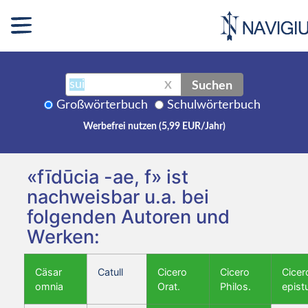
Suchen
X
Großwörterbuch
Schulwörterbuch
Werbefrei nutzen (5,99 EUR/Jahr)
«fīdūcia -ae, f» ist
nachweisbar u.a. bei
folgenden Autoren und
Werken:
Cäsar
Catull
Cicero
Cicero
Cicer
omnia
Orat.
Philos.
epist