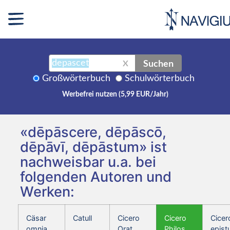
Suchen
X
Großwörterbuch
Schulwörterbuch
Werbefrei nutzen (5,99 EUR/Jahr)
«dēpāscere, dēpāscō,
dēpāvī, dēpāstum» ist
nachweisbar u.a. bei
folgenden Autoren und
Werken:
Cäsar
Catull
Cicero
Cicero
Cicer
omnia
Orat.
Philos.
epist