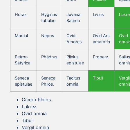
Horaz
Hyginus
Juvenal
Livius
Lukre
fabulae
Satiren
Martial
Nepos
Ovid
Ovid Ars
Ovid
Amores
amatoria
omni
Petron
Phädrus
Plinius
Properz
Sallus
Satyrica
epistulae
omni
Seneca
Seneca
Tacitus
Tibull
Vergil
epistulae
Philos.
omnia
omni
Cicero Philos.
Lukrez
Ovid omnia
Tibull
Vergil omnia