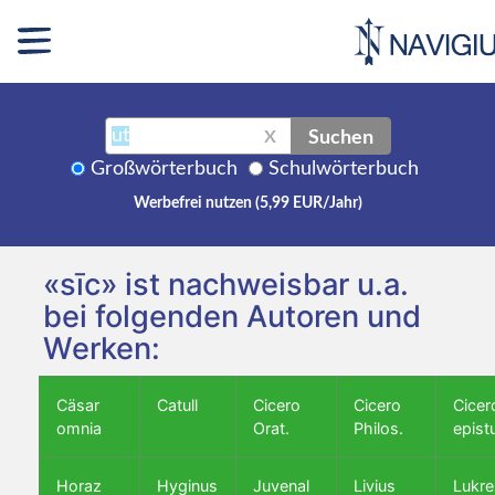
Suchen
X
Großwörterbuch
Schulwörterbuch
Werbefrei nutzen (5,99 EUR/Jahr)
«sīc» ist nachweisbar u.a.
bei folgenden Autoren und
Werken:
Cäsar
Catull
Cicero
Cicero
Cicer
omnia
Orat.
Philos.
epist
Horaz
Hyginus
Juvenal
Livius
Lukre