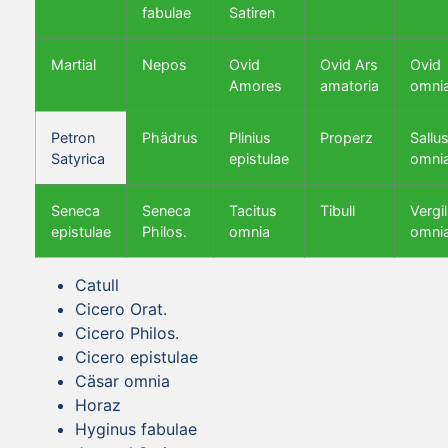
fabulae
Satiren
Martial
Nepos
Ovid
Ovid Ars
Ovid
Amores
amatoria
omni
Petron
Phädrus
Plinius
Properz
Sallus
Satyrica
epistulae
omni
Seneca
Seneca
Tacitus
Tibull
Vergil
epistulae
Philos.
omnia
omni
Catull
Cicero Orat.
Cicero Philos.
Cicero epistulae
Cäsar omnia
Horaz
Hyginus fabulae