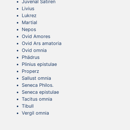
Juvenal Satiren
Livius
Lukrez
Martial
Nepos
Ovid Amores
Ovid Ars amatoria
Ovid omnia
Phädrus
Plinius epistulae
Properz
Sallust omnia
Seneca Philos.
Seneca epistulae
Tacitus omnia
Tibull
Vergil omnia