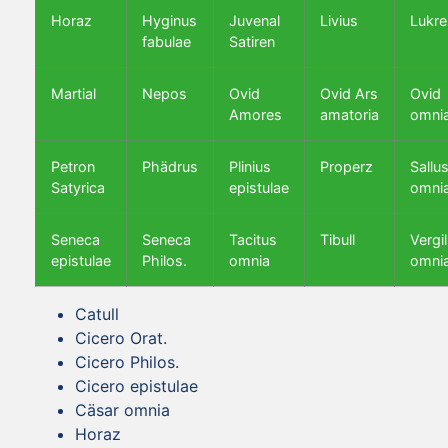
Horaz
Hyginus
Juvenal
Livius
Lukre
fabulae
Satiren
Martial
Nepos
Ovid
Ovid Ars
Ovid
Amores
amatoria
omni
Petron
Phädrus
Plinius
Properz
Sallus
Satyrica
epistulae
omni
Seneca
Seneca
Tacitus
Tibull
Vergil
epistulae
Philos.
omnia
omni
Catull
Cicero Orat.
Cicero Philos.
Cicero epistulae
Cäsar omnia
Horaz