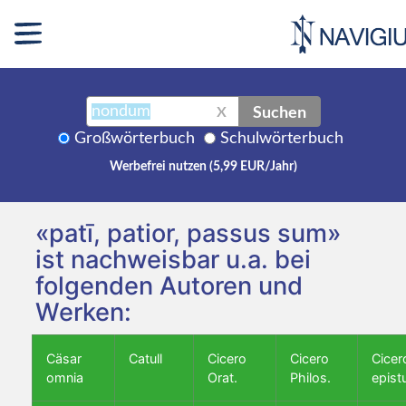
Suchen
X
Großwörterbuch
Schulwörterbuch
Werbefrei nutzen (5,99 EUR/Jahr)
«patī, patior, passus sum»
ist nachweisbar u.a. bei
folgenden Autoren und
Werken:
Cäsar
Catull
Cicero
Cicero
Cicer
omnia
Orat.
Philos.
epist