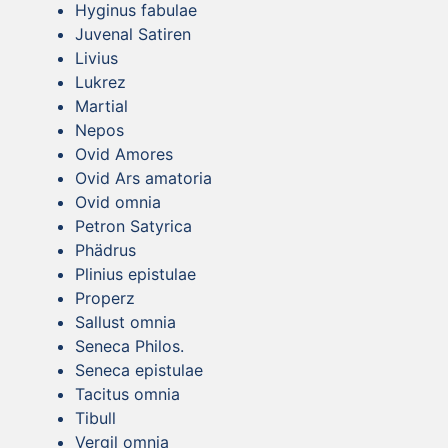
Hyginus fabulae
Juvenal Satiren
Livius
Lukrez
Martial
Nepos
Ovid Amores
Ovid Ars amatoria
Ovid omnia
Petron Satyrica
Phädrus
Plinius epistulae
Properz
Sallust omnia
Seneca Philos.
Seneca epistulae
Tacitus omnia
Tibull
Vergil omnia