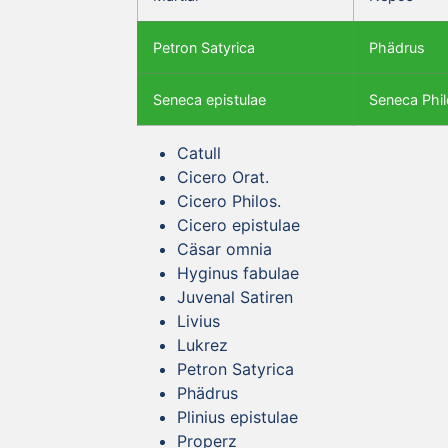
Petron Satyrica
Phädrus
Seneca epistulae
Seneca Phil
Catull
Cicero Orat.
Cicero Philos.
Cicero epistulae
Cäsar omnia
Hyginus fabulae
Juvenal Satiren
Livius
Lukrez
Petron Satyrica
Phädrus
Plinius epistulae
Properz