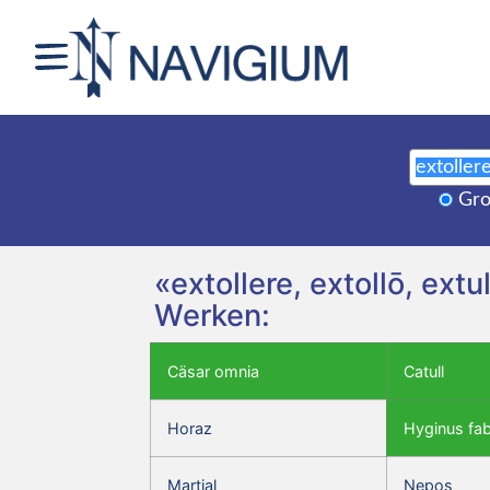
Gro
«extollere, extollō, ext
Werken:
Cäsar omnia
Catull
Horaz
Hyginus fa
Martial
Nepos