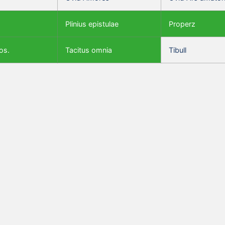
Plinius epistulae
Properz
os.
Tacitus omnia
Tibull