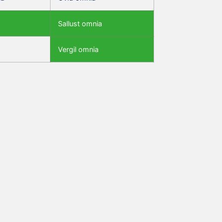
Sallust omnia
Vergil omnia