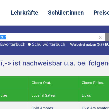
Lehrkräfte
Schüler:innen
Preis
X
ßwörterbuch
Schulwörterbuch
Werbefrei nutzen (5,99 E
ulī,-» ist nachweisbar u.a. bei folg
Cicero Orat.
Cicero Philos.
bulae
Juvenal Satiren
Livius
Ovid Amores
Ovid Ars amator