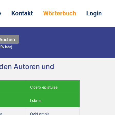
e
Kontakt
Wörterbuch
Login
Suchen
UR/Jahr)
enden Autoren und
Cicero epistulae
Lukrez
ia
Ovid omnia