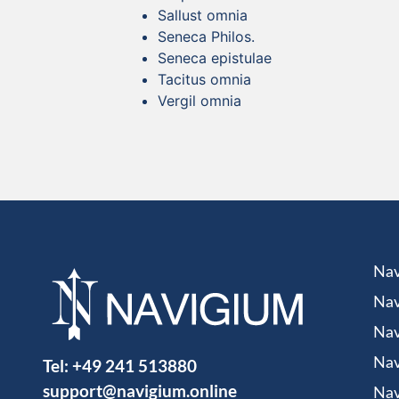
Sallust omnia
Seneca Philos.
Seneca epistulae
Tacitus omnia
Vergil omnia
Nav
Nav
Nav
Tel:
+49 241 513880
Nav
support@navigium.online
Nav