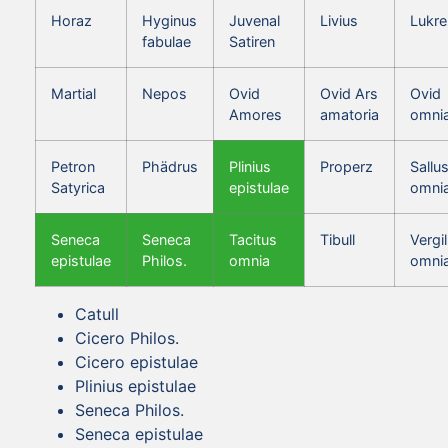
Horaz
Hyginus
Juvenal
Livius
Lukre
fabulae
Satiren
Martial
Nepos
Ovid
Ovid Ars
Ovid
Amores
amatoria
omni
Petron
Phädrus
Plinius
Properz
Sallus
Satyrica
epistulae
omni
Seneca
Seneca
Tacitus
Tibull
Vergil
epistulae
Philos.
omnia
omni
Catull
Cicero Philos.
Cicero epistulae
Plinius epistulae
Seneca Philos.
Seneca epistulae