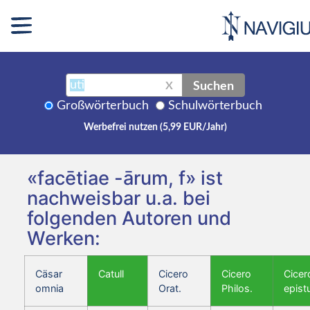
Suchen
X
Großwörterbuch
Schulwörterbuch
Werbefrei nutzen (5,99 EUR/Jahr)
«facētiae -ārum, f» ist
nachweisbar u.a. bei
folgenden Autoren und
Werken:
Cäsar
Catull
Cicero
Cicero
Cicer
omnia
Orat.
Philos.
epist