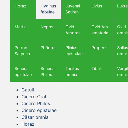
Horaz
Hyginus
Juvenal
Livius
Lukre
fabulae
Satiren
Martial
Nepos
Ovid
Ovid Ars
Ovid
Amores
amatoria
omni
Petron
Phädrus
Plinius
Properz
Sallus
Satyrica
epistulae
omni
Seneca
Seneca
Tacitus
Tibull
Vergil
epistulae
Philos.
omnia
omni
Catull
Cicero Orat.
Cicero Philos.
Cicero epistulae
Cäsar omnia
Horaz