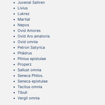
Juvenal Satiren
Livius
Lukrez
Martial
Nepos
Ovid Amores
Ovid Ars amatoria
Ovid omnia
Petron Satyrica
Phädrus
Plinius epistulae
Properz
Sallust omnia
Seneca Philos.
Seneca epistulae
Tacitus omnia
Tibull
Vergil omnia