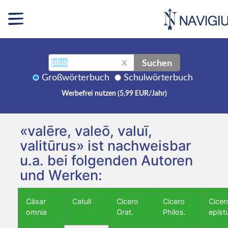
Suchen
X
Großwörterbuch
Schulwörterbuch
Werbefrei nutzen (5,99 EUR/Jahr)
«valēre, valeō, valuī,
valitūrus» ist nachweisbar
u.a. bei folgenden Autoren
und Werken:
Cäsar
Catull
Cicero
Cicero
Cicer
omnia
Orat.
Philos.
epist