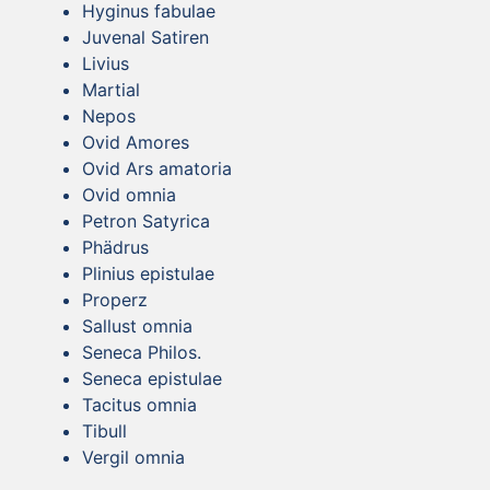
Hyginus fabulae
Juvenal Satiren
Livius
Martial
Nepos
Ovid Amores
Ovid Ars amatoria
Ovid omnia
Petron Satyrica
Phädrus
Plinius epistulae
Properz
Sallust omnia
Seneca Philos.
Seneca epistulae
Tacitus omnia
Tibull
Vergil omnia