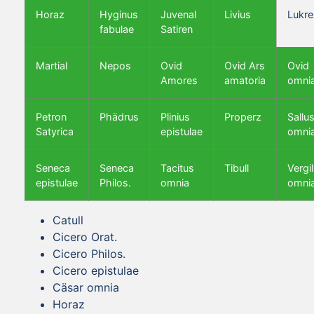
Horaz
Hyginus
Juvenal
Livius
Lukre
fabulae
Satiren
Martial
Nepos
Ovid
Ovid Ars
Ovid
Amores
amatoria
omni
Petron
Phädrus
Plinius
Properz
Sallus
Satyrica
epistulae
omni
Seneca
Seneca
Tacitus
Tibull
Vergil
epistulae
Philos.
omnia
omni
Catull
Cicero Orat.
Cicero Philos.
Cicero epistulae
Cäsar omnia
Horaz