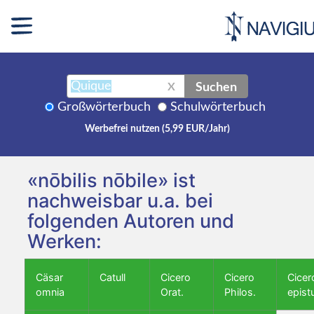
Suchen
X
Großwörterbuch
Schulwörterbuch
Werbefrei nutzen (5,99 EUR/Jahr)
«nōbilis nōbile» ist
nachweisbar u.a. bei
folgenden Autoren und
Werken:
Cäsar
Catull
Cicero
Cicero
Cicer
omnia
Orat.
Philos.
epist