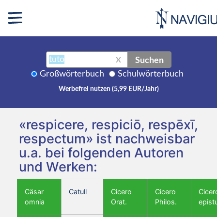
Suchen
X
Großwörterbuch
Schulwörterbuch
Werbefrei nutzen (5,99 EUR/Jahr)
«respicere, respiciō, respēxī,
respectum» ist nachweisbar
u.a. bei folgenden Autoren
und Werken:
Cäsar
Catull
Cicero
Cicero
Cicer
omnia
Orat.
Philos.
epist