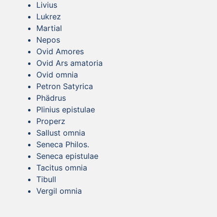
Livius
Lukrez
Martial
Nepos
Ovid Amores
Ovid Ars amatoria
Ovid omnia
Petron Satyrica
Phädrus
Plinius epistulae
Properz
Sallust omnia
Seneca Philos.
Seneca epistulae
Tacitus omnia
Tibull
Vergil omnia