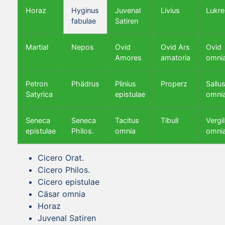
Horaz
Hyginus
Juvenal
Livius
Lukre
fabulae
Satiren
Martial
Nepos
Ovid
Ovid Ars
Ovid
Amores
amatoria
omni
Petron
Phädrus
Plinius
Properz
Sallus
Satyrica
epistulae
omni
Seneca
Seneca
Tacitus
Tibull
Vergil
epistulae
Philos.
omnia
omni
Cicero Orat.
Cicero Philos.
Cicero epistulae
Cäsar omnia
Horaz
Juvenal Satiren