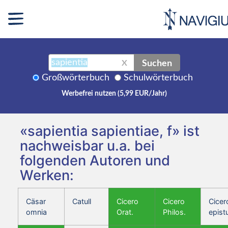
Suchen
X
Großwörterbuch
Schulwörterbuch
Werbefrei nutzen (5,99 EUR/Jahr)
«sapientia sapientiae, f» ist
nachweisbar u.a. bei
folgenden Autoren und
Werken:
Cäsar
Catull
Cicero
Cicero
Cicer
omnia
Orat.
Philos.
epist