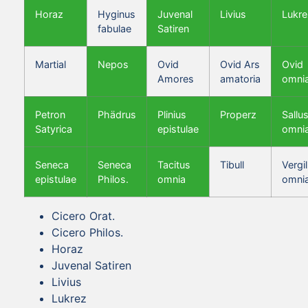
Horaz
Hyginus
Juvenal
Livius
Lukre
fabulae
Satiren
Martial
Nepos
Ovid
Ovid Ars
Ovid
Amores
amatoria
omni
Petron
Phädrus
Plinius
Properz
Sallus
Satyrica
epistulae
omni
Seneca
Seneca
Tacitus
Tibull
Vergil
epistulae
Philos.
omnia
omni
Cicero Orat.
Cicero Philos.
Horaz
Juvenal Satiren
Livius
Lukrez