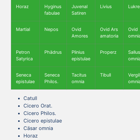
Horaz
Hyginus
Juvenal
Livius
Lukre
fabulae
Satiren
Martial
Nepos
Ovid
Ovid Ars
Ovid
Amores
amatoria
omni
Petron
Phädrus
Plinius
Properz
Sallus
Satyrica
epistulae
omni
Seneca
Seneca
Tacitus
Tibull
Vergil
epistulae
Philos.
omnia
omni
Catull
Cicero Orat.
Cicero Philos.
Cicero epistulae
Cäsar omnia
Horaz