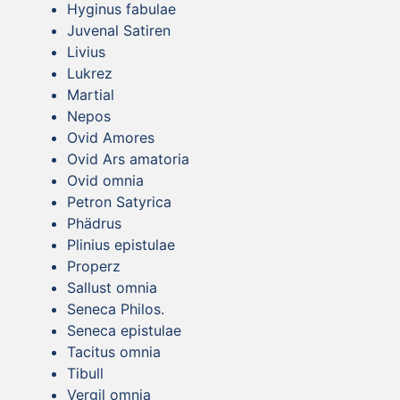
Hyginus fabulae
Juvenal Satiren
Livius
Lukrez
Martial
Nepos
Ovid Amores
Ovid Ars amatoria
Ovid omnia
Petron Satyrica
Phädrus
Plinius epistulae
Properz
Sallust omnia
Seneca Philos.
Seneca epistulae
Tacitus omnia
Tibull
Vergil omnia