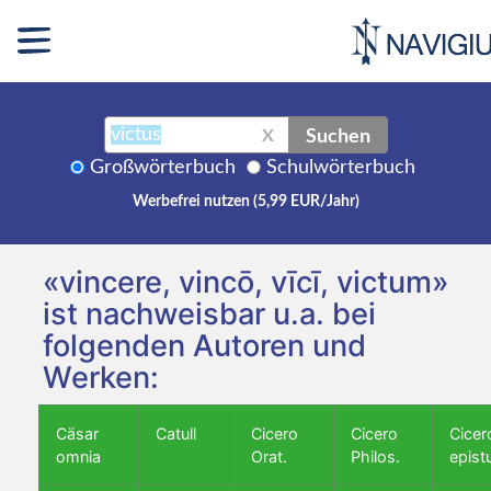
Suchen
X
Großwörterbuch
Schulwörterbuch
Werbefrei nutzen (5,99 EUR/Jahr)
«vincere, vincō, vīcī, victum»
ist nachweisbar u.a. bei
folgenden Autoren und
Werken:
Cäsar
Catull
Cicero
Cicero
Cicer
omnia
Orat.
Philos.
epist