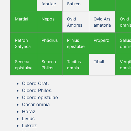
fabulae
Satiren
Martial
Nepos
Ovid
Ovid Ars
Ovid
Amores
amatoria
omni
Petron
Phädrus
Plinius
Properz
Sallus
Satyrica
epistulae
omni
Seneca
Seneca
Tacitus
Tibull
Vergil
epistulae
Philos.
omnia
omni
Cicero Orat.
Cicero Philos.
Cicero epistulae
Cäsar omnia
Horaz
Livius
Lukrez