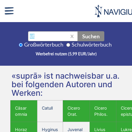
Suchen
X
Großwörterbuch
Schulwörterbuch
Werbefrei nutzen (5,99 EUR/Jahr)
«suprā» ist nachweisbar u.a.
bei folgenden Autoren und
Werken:
Cäsar
Catull
Cicero
Cicero
Cicer
omnia
Orat.
Philos.
epist
Horaz
Hyginus
Juvenal
Livius
Lukre