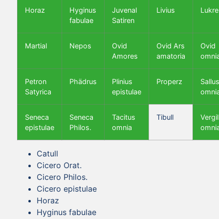
Horaz
Hyginus
Juvenal
Livius
Lukre
fabulae
Satiren
Martial
Nepos
Ovid
Ovid Ars
Ovid
Amores
amatoria
omni
Petron
Phädrus
Plinius
Properz
Sallus
Satyrica
epistulae
omni
Seneca
Seneca
Tacitus
Tibull
Vergil
epistulae
Philos.
omnia
omni
Catull
Cicero Orat.
Cicero Philos.
Cicero epistulae
Horaz
Hyginus fabulae