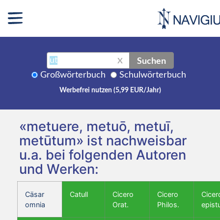
Suchen
X
Großwörterbuch
Schulwörterbuch
Werbefrei nutzen (5,99 EUR/Jahr)
«metuere, metuō, metuī,
metūtum» ist nachweisbar
u.a. bei folgenden Autoren
und Werken:
Cäsar
Catull
Cicero
Cicero
Cicer
omnia
Orat.
Philos.
epist