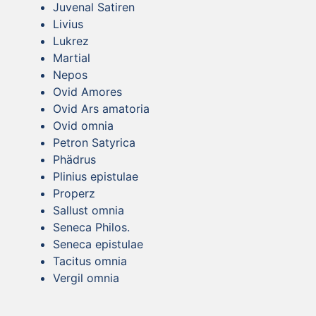
Juvenal Satiren
Livius
Lukrez
Martial
Nepos
Ovid Amores
Ovid Ars amatoria
Ovid omnia
Petron Satyrica
Phädrus
Plinius epistulae
Properz
Sallust omnia
Seneca Philos.
Seneca epistulae
Tacitus omnia
Vergil omnia