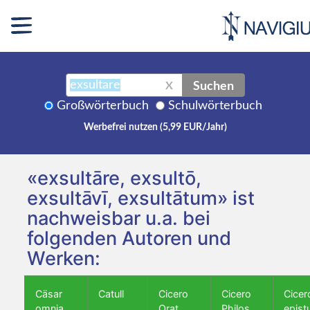
Suchen
X
Großwörterbuch
Schulwörterbuch
Werbefrei nutzen (5,99 EUR/Jahr)
«exsultāre, exsultō,
exsultāvī, exsultātum» ist
nachweisbar u.a. bei
folgenden Autoren und
Werken:
Cäsar
Catull
Cicero
Cicero
Cicer
omnia
Orat.
Philos.
epist