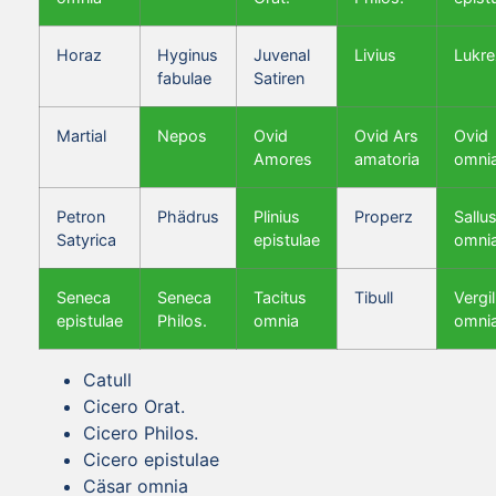
Horaz
Hyginus
Juvenal
Livius
Lukre
fabulae
Satiren
Martial
Nepos
Ovid
Ovid Ars
Ovid
Amores
amatoria
omni
Petron
Phädrus
Plinius
Properz
Sallus
Satyrica
epistulae
omni
Seneca
Seneca
Tacitus
Tibull
Vergil
epistulae
Philos.
omnia
omni
Catull
Cicero Orat.
Cicero Philos.
Cicero epistulae
Cäsar omnia