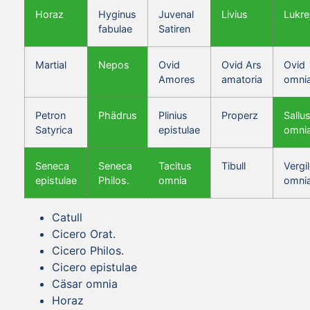
Horaz
Hyginus
Juvenal
Livius
Lukre
fabulae
Satiren
Martial
Nepos
Ovid
Ovid Ars
Ovid
Amores
amatoria
omni
Petron
Phädrus
Plinius
Properz
Sallus
Satyrica
epistulae
omni
Seneca
Seneca
Tacitus
Tibull
Vergil
epistulae
Philos.
omnia
omni
Catull
Cicero Orat.
Cicero Philos.
Cicero epistulae
Cäsar omnia
Horaz