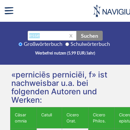
Suchen
X
Großwörterbuch
Schulwörterbuch
Werbefrei nutzen (5,99 EUR/Jahr)
«perniciēs perniciēi, f» ist
nachweisbar u.a. bei
folgenden Autoren und
Werken:
Cäsar
Catull
Cicero
Cicero
Cicer
omnia
Orat.
Philos.
epist