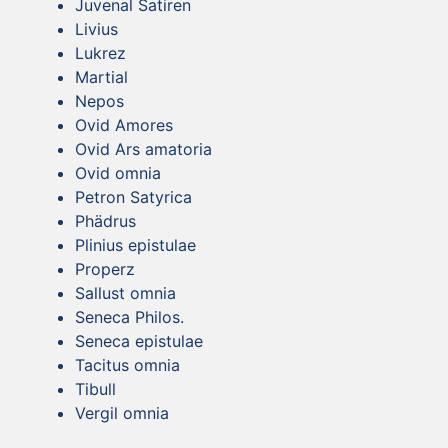
Juvenal Satiren
Livius
Lukrez
Martial
Nepos
Ovid Amores
Ovid Ars amatoria
Ovid omnia
Petron Satyrica
Phädrus
Plinius epistulae
Properz
Sallust omnia
Seneca Philos.
Seneca epistulae
Tacitus omnia
Tibull
Vergil omnia