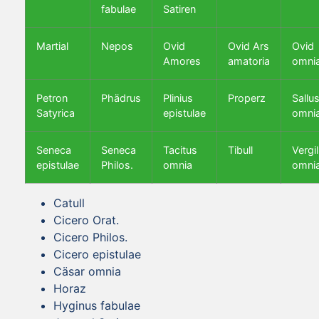
fabulae
Satiren
Martial
Nepos
Ovid
Ovid Ars
Ovid
Amores
amatoria
omni
Petron
Phädrus
Plinius
Properz
Sallus
Satyrica
epistulae
omni
Seneca
Seneca
Tacitus
Tibull
Vergil
epistulae
Philos.
omnia
omni
Catull
Cicero Orat.
Cicero Philos.
Cicero epistulae
Cäsar omnia
Horaz
Hyginus fabulae