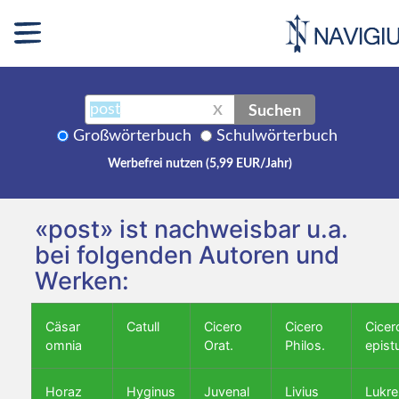
Suchen
X
Großwörterbuch
Schulwörterbuch
Werbefrei nutzen (5,99 EUR/Jahr)
«post» ist nachweisbar u.a.
bei folgenden Autoren und
Werken:
Cäsar
Catull
Cicero
Cicero
Cicer
omnia
Orat.
Philos.
epist
Horaz
Hyginus
Juvenal
Livius
Lukre