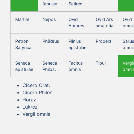
fabulae
Satiren
Martial
Nepos
Ovid
Ovid Ars
Ovid
Amores
amatoria
omni
Petron
Phädrus
Plinius
Properz
Sallus
Satyrica
epistulae
omni
Seneca
Seneca
Tacitus
Tibull
Vergil
epistulae
Philos.
omnia
omni
Cicero Orat.
Cicero Philos.
Horaz
Lukrez
Vergil omnia