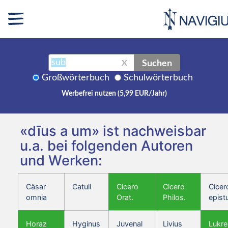
Suchen
X
Großwörterbuch
Schulwörterbuch
Werbefrei nutzen (5,99 EUR/Jahr)
«dīus a um» ist nachweisbar
u.a. bei folgenden Autoren
und Werken:
Cäsar
Catull
Cicero
Cicero
Cicer
omnia
Orat.
Philos.
epist
Horaz
Hyginus
Juvenal
Livius
Lukre