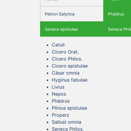
Petron Satyrica
Phädrus
Seneca epistulae
Seneca Phil
Catull
Cicero Orat.
Cicero Philos.
Cicero epistulae
Cäsar omnia
Hyginus fabulae
Livius
Nepos
Phädrus
Plinius epistulae
Properz
Sallust omnia
Seneca Philos.