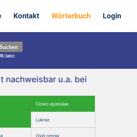
e
Kontakt
Wörterbuch
Login
Suchen
UR/Jahr)
 nachweisbar u.a. bei
Cicero epistulae
Lukrez
ia
Ovid omnia