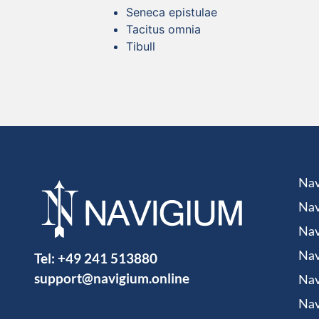
Seneca epistulae
Tacitus omnia
Tibull
Nav
Nav
Nav
Tel:
+49 241 513880
Nav
support@navigium.online
Nav
Nav