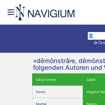
Gro
«dēmōnstrāre, dēmōnstr
folgenden Autoren und
Cäsar omnia
Catull
Horaz
Hyginus fa
Martial
Nepos