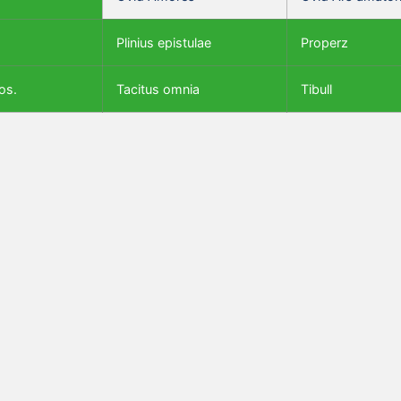
Plinius epistulae
Properz
os.
Tacitus omnia
Tibull