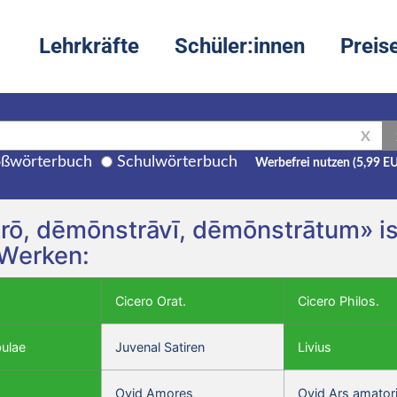
Lehrkräfte
Schüler:innen
Preis
X
ßwörterbuch
Schulwörterbuch
Werbefrei nutzen (5,99 E
ō, dēmōnstrāvī, dēmōnstrātum» ist
 Werken:
Cicero Orat.
Cicero Philos.
bulae
Juvenal Satiren
Livius
Ovid Amores
Ovid Ars amator