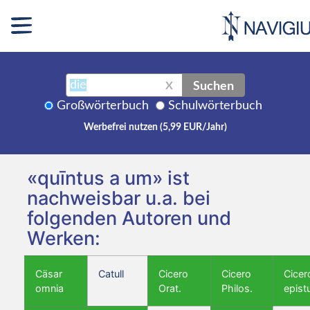
Suchen
X
Großwörterbuch
Schulwörterbuch
Werbefrei nutzen (5,99 EUR/Jahr)
«quīntus a um» ist
nachweisbar u.a. bei
folgenden Autoren und
Werken:
Cäsar
Catull
Cicero
Cicero
Cicer
omnia
Orat.
Philos.
epist