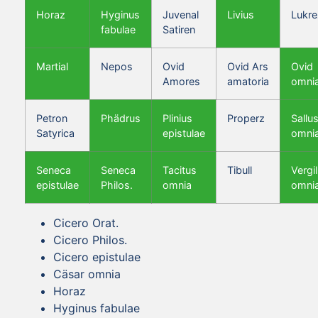
Horaz
Hyginus
Juvenal
Livius
Lukre
fabulae
Satiren
Martial
Nepos
Ovid
Ovid Ars
Ovid
Amores
amatoria
omni
Petron
Phädrus
Plinius
Properz
Sallus
Satyrica
epistulae
omni
Seneca
Seneca
Tacitus
Tibull
Vergil
epistulae
Philos.
omnia
omni
Cicero Orat.
Cicero Philos.
Cicero epistulae
Cäsar omnia
Horaz
Hyginus fabulae