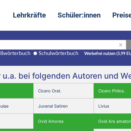
Lehrkräfte
Schüler:innen
Preis
X
ßwörterbuch
Schulwörterbuch
Werbefrei nutzen (5,99 E
 u.a. bei folgenden Autoren und W
Cicero Orat.
Cicero Philos.
bulae
Juvenal Satiren
Livius
Ovid Amores
Ovid Ars amator