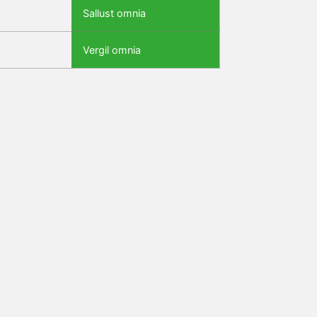
Sallust omnia
Vergil omnia