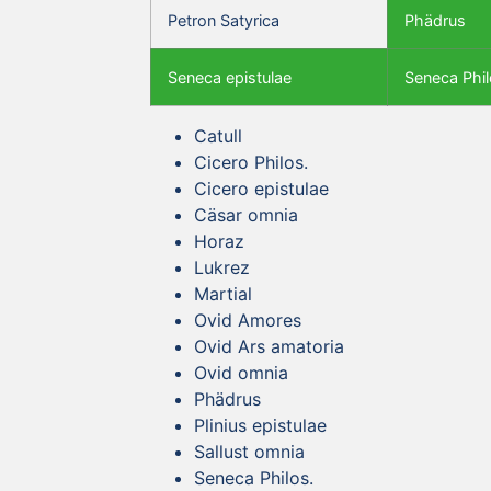
Petron Satyrica
Phädrus
Seneca epistulae
Seneca Phil
Catull
Cicero Philos.
Cicero epistulae
Cäsar omnia
Horaz
Lukrez
Martial
Ovid Amores
Ovid Ars amatoria
Ovid omnia
Phädrus
Plinius epistulae
Sallust omnia
Seneca Philos.