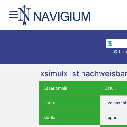
Gro
«simul» ist nachweisbar
Cäsar omnia
Catull
Horaz
Hyginus fa
Martial
Nepos