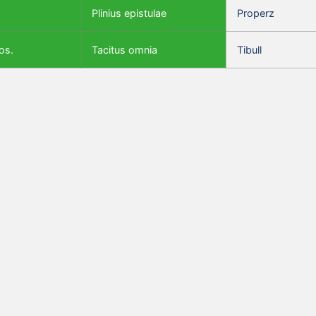
Plinius epistulae
Properz
os.
Tacitus omnia
Tibull