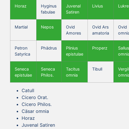
Horaz
Hyginus
Juvenal
Livius
Lukre
fabulae
Satiren
Martial
Nepos
Ovid
Ovid Ars
Ovid
Amores
amatoria
omni
Petron
Phädrus
Plinius
Properz
Sallus
Satyrica
epistulae
omni
Seneca
Seneca
Tacitus
Tibull
Vergil
epistulae
Philos.
omnia
omni
Catull
Cicero Orat.
Cicero Philos.
Cäsar omnia
Horaz
Juvenal Satiren