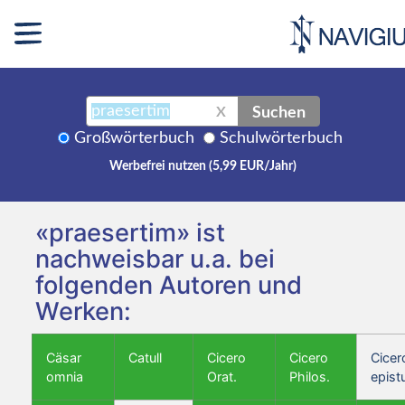
Suchen
X
Großwörterbuch
Schulwörterbuch
Werbefrei nutzen (5,99 EUR/Jahr)
«praesertim» ist
nachweisbar u.a. bei
folgenden Autoren und
Werken:
Cäsar
Catull
Cicero
Cicero
Cicer
omnia
Orat.
Philos.
epist