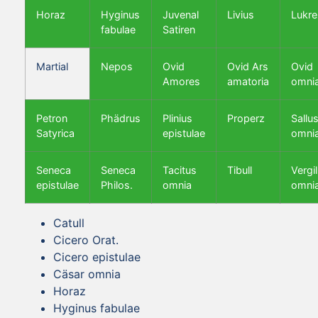
Horaz
Hyginus
Juvenal
Livius
Lukre
fabulae
Satiren
Martial
Nepos
Ovid
Ovid Ars
Ovid
Amores
amatoria
omni
Petron
Phädrus
Plinius
Properz
Sallus
Satyrica
epistulae
omni
Seneca
Seneca
Tacitus
Tibull
Vergil
epistulae
Philos.
omnia
omni
Catull
Cicero Orat.
Cicero epistulae
Cäsar omnia
Horaz
Hyginus fabulae