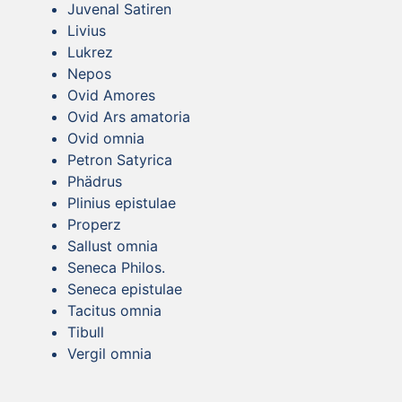
Juvenal Satiren
Livius
Lukrez
Nepos
Ovid Amores
Ovid Ars amatoria
Ovid omnia
Petron Satyrica
Phädrus
Plinius epistulae
Properz
Sallust omnia
Seneca Philos.
Seneca epistulae
Tacitus omnia
Tibull
Vergil omnia