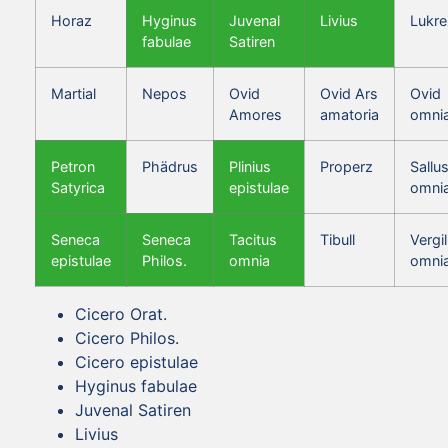
Horaz
Hyginus
Juvenal
Livius
Lukre
fabulae
Satiren
Martial
Nepos
Ovid
Ovid Ars
Ovid
Amores
amatoria
omni
Petron
Phädrus
Plinius
Properz
Sallus
Satyrica
epistulae
omni
Seneca
Seneca
Tacitus
Tibull
Vergil
epistulae
Philos.
omnia
omni
Cicero Orat.
Cicero Philos.
Cicero epistulae
Hyginus fabulae
Juvenal Satiren
Livius