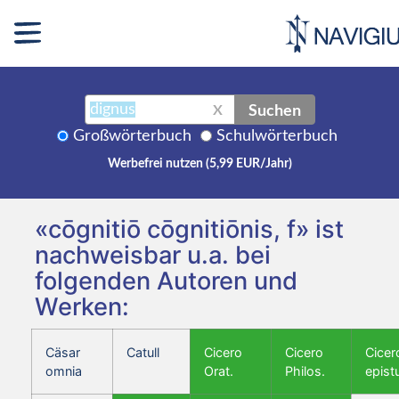
Suchen
X
Großwörterbuch
Schulwörterbuch
Werbefrei nutzen (5,99 EUR/Jahr)
«cōgnitiō cōgnitiōnis, f» ist
nachweisbar u.a. bei
folgenden Autoren und
Werken:
Cäsar
Catull
Cicero
Cicero
Cicer
omnia
Orat.
Philos.
epist