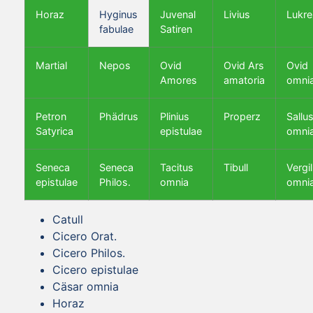
Horaz
Hyginus
Juvenal
Livius
Lukre
fabulae
Satiren
Martial
Nepos
Ovid
Ovid Ars
Ovid
Amores
amatoria
omni
Petron
Phädrus
Plinius
Properz
Sallus
Satyrica
epistulae
omni
Seneca
Seneca
Tacitus
Tibull
Vergil
epistulae
Philos.
omnia
omni
Catull
Cicero Orat.
Cicero Philos.
Cicero epistulae
Cäsar omnia
Horaz