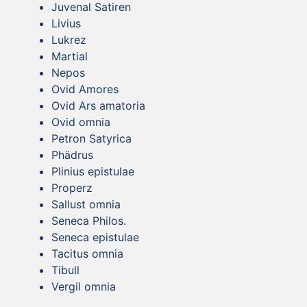
Juvenal Satiren
Livius
Lukrez
Martial
Nepos
Ovid Amores
Ovid Ars amatoria
Ovid omnia
Petron Satyrica
Phädrus
Plinius epistulae
Properz
Sallust omnia
Seneca Philos.
Seneca epistulae
Tacitus omnia
Tibull
Vergil omnia