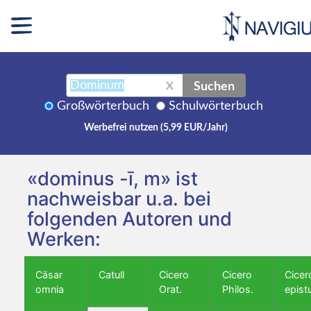
Suchen
X
Großwörterbuch
Schulwörterbuch
Werbefrei nutzen (5,99 EUR/Jahr)
«dominus -ī, m» ist
nachweisbar u.a. bei
folgenden Autoren und
Werken:
Cäsar
Catull
Cicero
Cicero
Cicer
omnia
Orat.
Philos.
epist