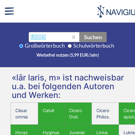
Suchen
X
Großwörterbuch
Schulwörterbuch
Werbefrei nutzen (5,99 EUR/Jahr)
«lār laris, m» ist nachweisbar
u.a. bei folgenden Autoren
und Werken:
Cäsar
Catull
Cicero
Cicero
Cicer
omnia
Orat.
Philos.
epist
Horaz
Hyginus
Juvenal
Livius
Lukre