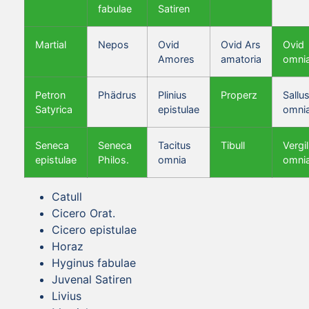
fabulae
Satiren
Martial
Nepos
Ovid
Ovid Ars
Ovid
Amores
amatoria
omni
Petron
Phädrus
Plinius
Properz
Sallus
Satyrica
epistulae
omni
Seneca
Seneca
Tacitus
Tibull
Vergil
epistulae
Philos.
omnia
omni
Catull
Cicero Orat.
Cicero epistulae
Horaz
Hyginus fabulae
Juvenal Satiren
Livius