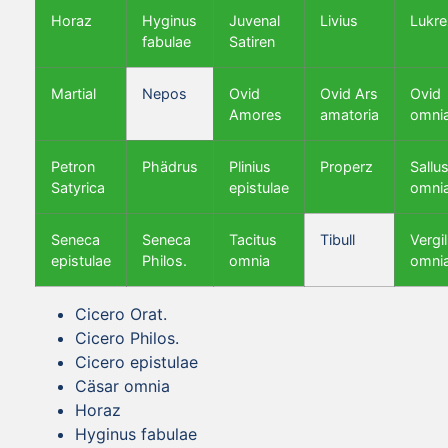
Horaz
Hyginus
Juvenal
Livius
Lukre
fabulae
Satiren
Martial
Nepos
Ovid
Ovid Ars
Ovid
Amores
amatoria
omni
Petron
Phädrus
Plinius
Properz
Sallus
Satyrica
epistulae
omni
Seneca
Seneca
Tacitus
Tibull
Vergil
epistulae
Philos.
omnia
omni
Cicero Orat.
Cicero Philos.
Cicero epistulae
Cäsar omnia
Horaz
Hyginus fabulae