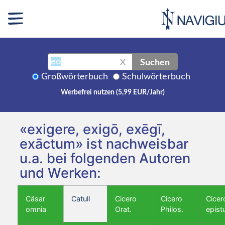
Suchen
X
Großwörterbuch
Schulwörterbuch
Werbefrei nutzen (5,99 EUR/Jahr)
«exigere, exigō, exēgī,
exāctum» ist nachweisbar
u.a. bei folgenden Autoren
und Werken:
Cäsar
Catull
Cicero
Cicero
Cicer
omnia
Orat.
Philos.
epist