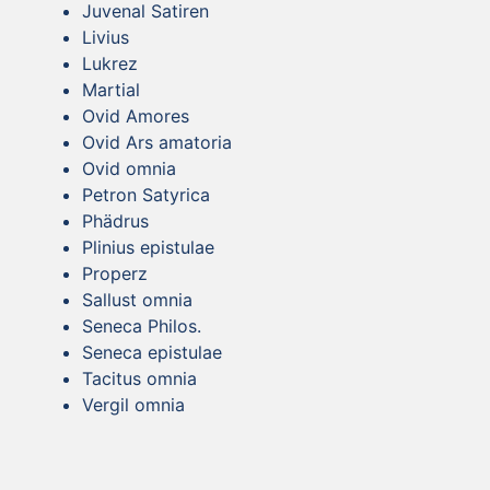
Juvenal Satiren
Livius
Lukrez
Martial
Ovid Amores
Ovid Ars amatoria
Ovid omnia
Petron Satyrica
Phädrus
Plinius epistulae
Properz
Sallust omnia
Seneca Philos.
Seneca epistulae
Tacitus omnia
Vergil omnia