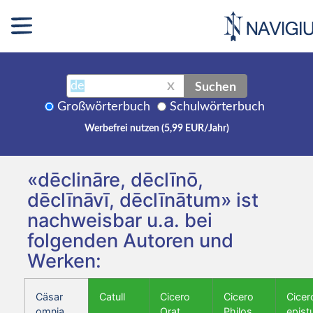
Suchen
X
Großwörterbuch
Schulwörterbuch
Werbefrei nutzen (5,99 EUR/Jahr)
«dēclināre, dēclīnō,
dēclīnāvī, dēclīnātum» ist
nachweisbar u.a. bei
folgenden Autoren und
Werken:
Cäsar
Catull
Cicero
Cicero
Cicer
omnia
Orat.
Philos.
epist