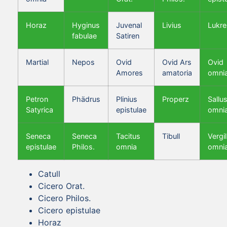
Horaz
Hyginus
Juvenal
Livius
Lukre
fabulae
Satiren
Martial
Nepos
Ovid
Ovid Ars
Ovid
Amores
amatoria
omni
Petron
Phädrus
Plinius
Properz
Sallus
Satyrica
epistulae
omni
Seneca
Seneca
Tacitus
Tibull
Vergil
epistulae
Philos.
omnia
omni
Catull
Cicero Orat.
Cicero Philos.
Cicero epistulae
Horaz