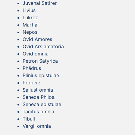
Juvenal Satiren
Livius
Lukrez
Martial
Nepos
Ovid Amores
Ovid Ars amatoria
Ovid omnia
Petron Satyrica
Phädrus
Plinius epistulae
Properz
Sallust omnia
Seneca Philos.
Seneca epistulae
Tacitus omnia
Tibull
Vergil omnia