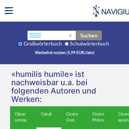
Suchen
X
Großwörterbuch
Schulwörterbuch
Werbefrei nutzen (5,99 EUR/Jahr)
«humilis humile» ist
nachweisbar u.a. bei
folgenden Autoren und
Werken:
Cäsar
Catull
Cicero
Cicero
Cicer
omnia
Orat.
Philos.
epist