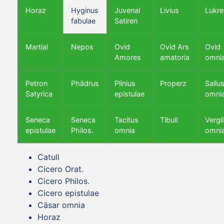
Horaz
Hyginus
Juvenal
Livius
Lukre
fabulae
Satiren
Martial
Nepos
Ovid
Ovid Ars
Ovid
Amores
amatoria
omni
Petron
Phädrus
Plinius
Properz
Sallus
Satyrica
epistulae
omni
Seneca
Seneca
Tacitus
Tibull
Vergil
epistulae
Philos.
omnia
omni
Catull
Cicero Orat.
Cicero Philos.
Cicero epistulae
Cäsar omnia
Horaz