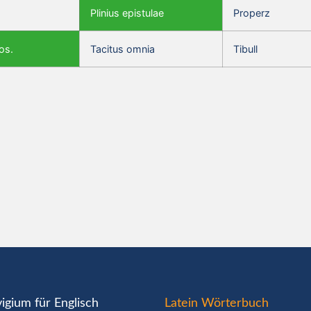
Plinius epistulae
Properz
os.
Tacitus omnia
Tibull
igium für Englisch
Latein Wörterbuch