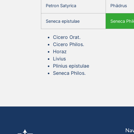
Petron Satyrica
Phädrus
Seneca epistulae
Seneca Phil
Cicero Orat.
Cicero Philos.
Horaz
Livius
Plinius epistulae
Seneca Philos.
Nav