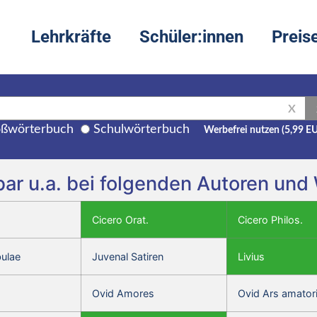
Lehrkräfte
Schüler:innen
Preis
X
ßwörterbuch
Schulwörterbuch
Werbefrei nutzen (5,99 E
bar u.a. bei folgenden Autoren und
Cicero Orat.
Cicero Philos.
bulae
Juvenal Satiren
Livius
Ovid Amores
Ovid Ars amator