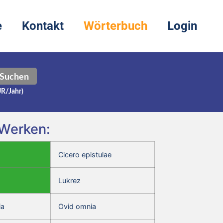
e
Kontakt
Wörterbuch
Login
Suchen
UR/Jahr)
 Werken:
Cicero epistulae
Lukrez
ia
Ovid omnia