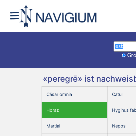
Gro
«peregrē» ist nachweis
Cäsar omnia
Catull
Horaz
Hyginus fa
Martial
Nepos