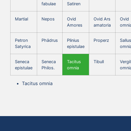
fabulae
Satiren
Martial
Nepos
Ovid
Ovid Ars
Ovid
Amores
amatoria
omni
Petron
Phädrus
Plinius
Properz
Sallus
Satyrica
epistulae
omni
Seneca
Seneca
Tacitus
Tibull
Vergil
epistulae
Philos.
omnia
omni
Tacitus omnia