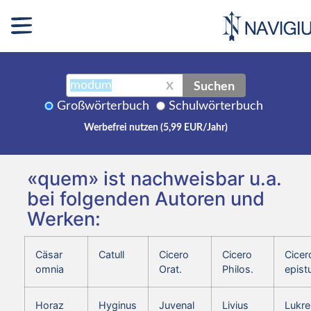
Suchen
X
Großwörterbuch
Schulwörterbuch
Werbefrei nutzen (5,99 EUR/Jahr)
«quem» ist nachweisbar u.a.
bei folgenden Autoren und
Werken:
Cäsar
Catull
Cicero
Cicero
Cicer
omnia
Orat.
Philos.
epist
Horaz
Hyginus
Juvenal
Livius
Lukre