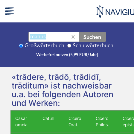
Suchen
X
Großwörterbuch
Schulwörterbuch
Werbefrei nutzen (5,99 EUR/Jahr)
«trādere, trādō, trādidī,
trāditum» ist nachweisbar
u.a. bei folgenden Autoren
und Werken:
Cäsar
Catull
Cicero
Cicero
Cicer
omnia
Orat.
Philos.
epist