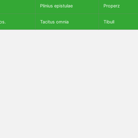
Plinius epistulae
Properz
os.
Tacitus omnia
Tibull