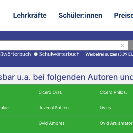
Lehrkräfte
Schüler:innen
Preis
X
ßwörterbuch
Schulwörterbuch
Werbefrei nutzen (5,99 E
eisbar u.a. bei folgenden Autoren u
Cicero Orat.
Cicero Philos.
bulae
Juvenal Satiren
Livius
Ovid Amores
Ovid Ars amator