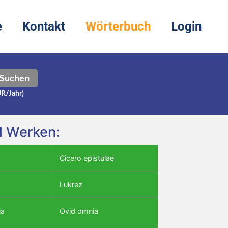
e
Kontakt
Wörterbuch
Login
Suchen
UR/Jahr)
nd Werken:
Cicero epistulae
Lukrez
ia
Ovid omnia