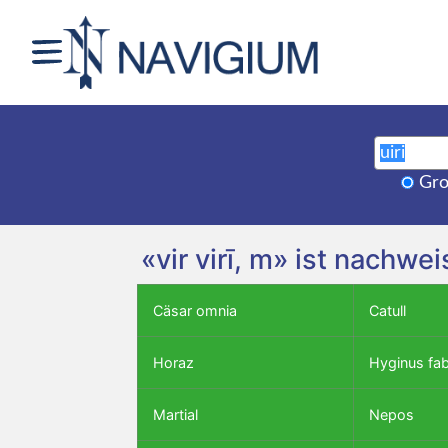
Gro
«vir virī, m» ist nachw
Cäsar omnia
Catull
Horaz
Hyginus fa
Martial
Nepos