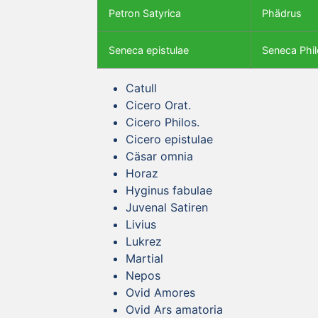
Petron Satyrica
Phädrus
Seneca epistulae
Seneca Phil
Catull
Cicero Orat.
Cicero Philos.
Cicero epistulae
Cäsar omnia
Horaz
Hyginus fabulae
Juvenal Satiren
Livius
Lukrez
Martial
Nepos
Ovid Amores
Ovid Ars amatoria