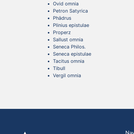
Ovid omnia
Petron Satyrica
Phädrus
Plinius epistulae
Properz
Sallust omnia
Seneca Philos.
Seneca epistulae
Tacitus omnia
Tibull
Vergil omnia
Nav