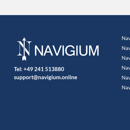
Nav
Nav
Nav
Tel:
+49 241 513880
Nav
support@navigium.online
Nav
Nav