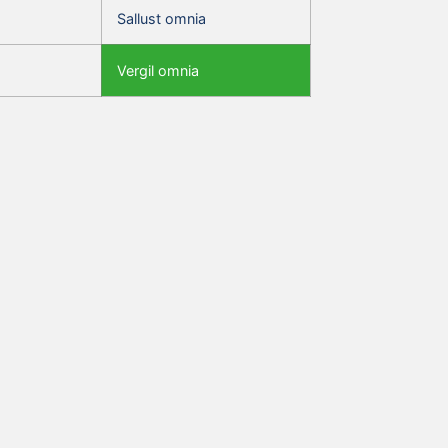
Sallust omnia
Vergil omnia