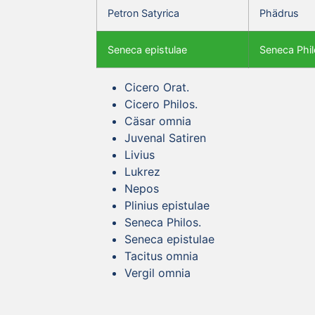
Petron Satyrica
Phädrus
Seneca epistulae
Seneca Phil
Cicero Orat.
Cicero Philos.
Cäsar omnia
Juvenal Satiren
Livius
Lukrez
Nepos
Plinius epistulae
Seneca Philos.
Seneca epistulae
Tacitus omnia
Vergil omnia