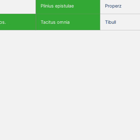
Plinius epistulae
Properz
os.
Tacitus omnia
Tibull