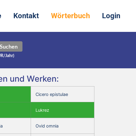
e
Kontakt
Wörterbuch
Login
Suchen
UR/Jahr)
ren und Werken:
Cicero epistulae
Lukrez
ia
Ovid omnia