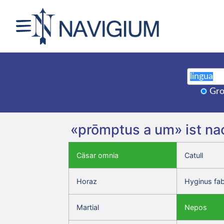
Gro
«prōmptus a um» ist na
Cäsar omnia
Catull
Horaz
Hyginus fa
Martial
Nepos