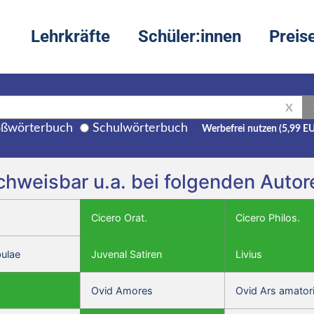
Lehrkräfte
Schüler:innen
Preis
X
ßwörterbuch
Schulwörterbuch
Werbefrei nutzen (5,99 E
chweisbar u.a. bei folgenden Auto
Cicero Orat.
Cicero Philos.
bulae
Juvenal Satiren
Livius
Ovid Amores
Ovid Ars amator