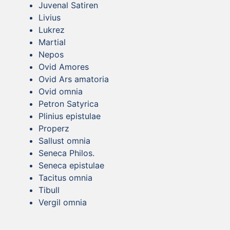
Juvenal Satiren
Livius
Lukrez
Martial
Nepos
Ovid Amores
Ovid Ars amatoria
Ovid omnia
Petron Satyrica
Plinius epistulae
Properz
Sallust omnia
Seneca Philos.
Seneca epistulae
Tacitus omnia
Tibull
Vergil omnia