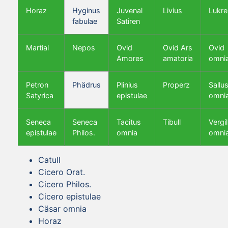
Horaz
Hyginus
Juvenal
Livius
Lukre
fabulae
Satiren
Martial
Nepos
Ovid
Ovid Ars
Ovid
Amores
amatoria
omni
Petron
Phädrus
Plinius
Properz
Sallus
Satyrica
epistulae
omni
Seneca
Seneca
Tacitus
Tibull
Vergil
epistulae
Philos.
omnia
omni
Catull
Cicero Orat.
Cicero Philos.
Cicero epistulae
Cäsar omnia
Horaz