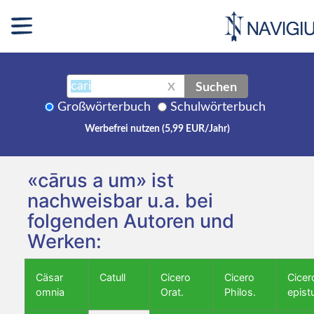
Suchen
X
Großwörterbuch
Schulwörterbuch
Werbefrei nutzen (5,99 EUR/Jahr)
«cārus a um» ist
nachweisbar u.a. bei
folgenden Autoren und
Werken:
Cäsar
Catull
Cicero
Cicero
Cicer
omnia
Orat.
Philos.
epist